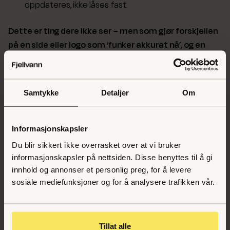
oppdateres, ikke låses fast.
Dette er ting dere ikke ser – men som gjør forskjellen
på en side eller logo som ‘funker akkurat nå’, og en
løsning som varer i mange år.
Hvorfor dette betyr noe
Samtykke
Detaljer
Om
Verdi over tid:
En god logo/nettside er en
investering, ikke en kostnad.
Informasjonskapsler
Du blir sikkert ikke overrasket over at vi bruker
Tillit til prosessen:
Når dere lar oss gjøre jobben
informasjonskapsler på nettsiden. Disse benyttes til å gi
ordentlig, får dere et resultat dere kan bygge på.
innhold og annonser et personlig preg, for å levere
Hvorfor vi trenger deres tillit:
“Det kan noen ganger
sosiale mediefunksjoner og for å analysere trafikken vår.
virke som små detaljer tar mye tid – men det er
nettopp det som sikrer kvaliteten i leveransen.”
Tillat alle