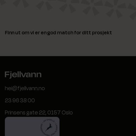
Finn ut om vi er en god match for ditt prosjekt
hei@fjellvann.no
23 96 38 00
Prinsens gate 22, 0157 Oslo