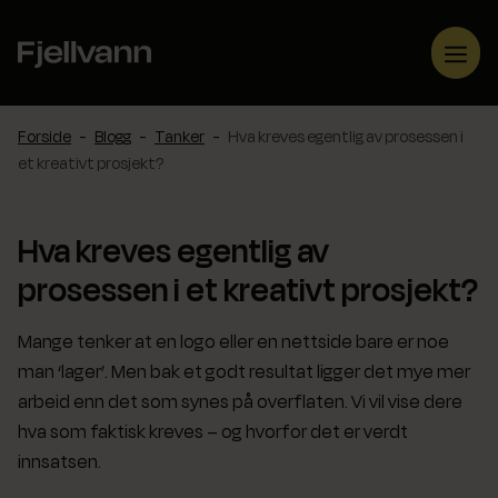
Hopp
til
Me
innhold
Forside
-
Blogg
-
Tanker
-
Hva kreves egentlig av prosessen i
et kreativt prosjekt?
Hva kreves egentlig av
prosessen i et kreativt prosjekt?
Mange tenker at en logo eller en nettside bare er noe
man ‘lager’. Men bak et godt resultat ligger det mye mer
arbeid enn det som synes på overflaten. Vi vil vise dere
hva som faktisk kreves – og hvorfor det er verdt
innsatsen.