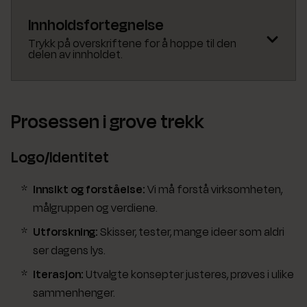
Innholdsfortegnelse
Prosessen i grove trekk
Prosessen i grove trekk
Logo/Identitet
Logo/Identitet
Nettside
Innsikt og forståelse:
Vi må forstå virksomheten,
målgruppen og verdiene.
De usynlige tingene
Utforskning:
Skisser, tester, mange ideer som aldri
Hvorfor dette betyr noe
ser dagens lys.
Iterasjon:
Utvalgte konsepter justeres, prøves i ulike
sammenhenger.