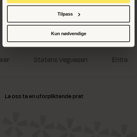
Tilpass
Noen av kundene vi har jobbet med
Kun nødvendige
ker
Statens Vegvesen
Entra
La oss ta en uforpliktende prat