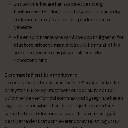
En sterk merkevare kan skape et betydelig
konkurransefortrinn
, der det vil gjøre det vanskelig
for konkurrenter å kopiere ditt produkt eller din
tjeneste.
Å ha en solid merkevare kan åpne opp muligheter for
å
justere prissettingen
, altså du vil ha mulighet til å
sette en premium pris på produktene eller
tjenestene dine.
Eksempel på en fiktiv merkevare
La oss si vi har en bedrift som heter «Snø Kapp». Merket
er knyttet til klær og utstyr som er spesialutviklet for
utfordrende værforhold som snø, vind og regn. De har en
logo der det er avbildet en stilisert fjelltopp med snø,
som ikke bare reflekterer selskapets navn, men også
dets kjerneidentitet som leverandør av tekstil og utstyr