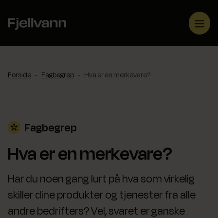
Hopp
til
Me
innhold
Forside
-
Fagbegrep
-
Hva er en merkevare?
Fagbegrep
Hva er en merkevare?
Har du noen gang lurt på hva som virkelig
skiller dine produkter og tjenester fra alle
andre bedrifters? Vel, svaret er ganske