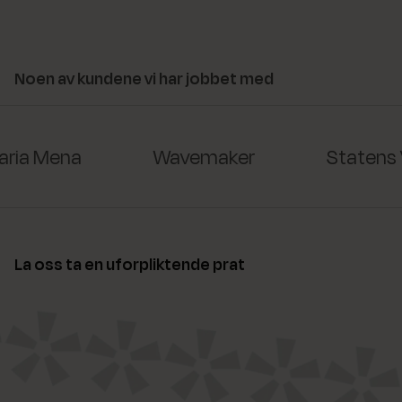
Noen av kundene vi har jobbet med
ria Mena
Wavemaker
Statens 
La oss ta en uforpliktende prat