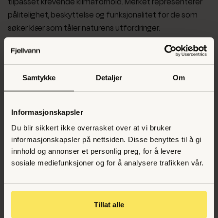
tilpasset krevende klimaforhold. Merket representerer
pålitelighet, beskyttelse og funksjonalitet for de som
søker klær som tåler naturens utfordringer.
Oppsummering:
En merkevare er som en unik karakter for bedriften din.
Samtykke
Detaljer
Om
Den skiller deg fra andre konkurrenter på markedet og
fanger oppmerksomheten til både potensielle og
eksisterende kunder, samt skaper sterke assosiasjoner
Informasjonskapsler
til din bedrift.
Du blir sikkert ikke overrasket over at vi bruker
informasjonskapsler på nettsiden. Disse benyttes til å gi
innhold og annonser et personlig preg, for å levere
Kontakt
Tilbake til
sosiale mediefunksjoner og for å analysere trafikken vår.
oss
fagbegrep
Tillat alle
Andre fagbegrep