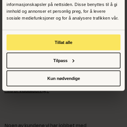
Hva er et design?
informasjonskapsler på nettsiden. Disse benyttes til å gi
innhold og annonser et personlig preg, for å levere
Hva er en visuell profil?
sosiale mediefunksjoner og for å analysere trafikken vår.
Hva er en designprosess?
Hva er digital design?
Tillat alle
Hva er et designsystem?
Tilpass
Hva er en logo?
Hva er interaksjonsdesign?
Kun nødvendige
Hva er visualisering?
Noen av kundene vi har jobbet med