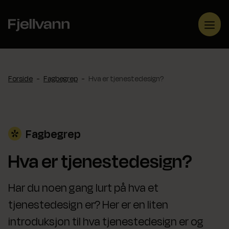
Hopp
til
Me
innhold
Forside
-
Fagbegrep
-
Hva er tjenestedesign?
Fagbegrep
Hva er tjenestedesign?
Har du noen gang lurt på hva et
tjenestedesign er? Her er en liten
introduksjon til hva tjenestedesign er og