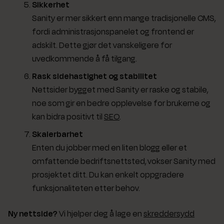
Sikkerhet
Sanity er mer sikkert enn mange tradisjonelle CMS,
fordi administrasjonspanelet og frontend er
adskilt. Dette gjør det vanskeligere for
uvedkommende å få tilgang.
Rask sidehastighet og stabilitet
Nettsider bygget med Sanity er raske og stabile,
noe som gir en bedre opplevelse for brukerne og
kan bidra positivt til
SEO
.
Skalerbarhet
Enten du jobber med en liten blogg eller et
omfattende bedriftsnettsted, vokser Sanity med
prosjektet ditt. Du kan enkelt oppgradere
funksjonaliteten etter behov.
Ny nettside?
Vi hjelper deg å lage en
skreddersydd