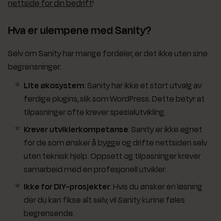
nettside for din bedrift
!
Hva er ulempene med Sanity?
Selv om Sanity har mange fordeler, er det ikke uten sine
begrensninger:
Lite økosystem
: Sanity har ikke et stort utvalg av
ferdige plugins, slik som WordPress. Dette betyr at
tilpasninger ofte krever spesialutvikling.
Krever utviklerkompetanse
: Sanity er ikke egnet
for de som ønsker å bygge og drifte nettsiden selv
uten teknisk hjelp. Oppsett og tilpasninger krever
samarbeid med en profesjonell utvikler.
Ikke for DIY-prosjekter
: Hvis du ønsker en løsning
der du kan fikse alt selv, vil Sanity kunne føles
begrensende.