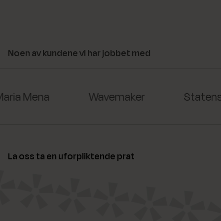
Noen av kundene vi har jobbet med
ria Mena
Wavemaker
Statens 
La oss ta en uforpliktende prat