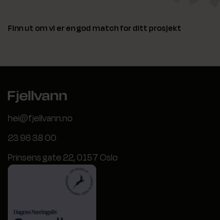
Finn ut om vi er en god match for ditt prosjekt
hei@fjellvann.no
23 96 38 00
Prinsens gate 22, 0157 Oslo