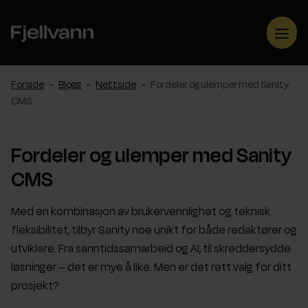
Hopp
til
Me
innhold
Forside
-
Blogg
-
Nettside
-
Fordeler og ulemper med Sanity
CMS
Fordeler og ulemper med Sanity
CMS
Med en kombinasjon av brukervennlighet og teknisk
fleksibilitet, tilbyr Sanity noe unikt for både redaktører og
utviklere. Fra sanntidssamarbeid og AI, til skreddersydde
løsninger – det er mye å like. Men er det rett valg for ditt
prosjekt?