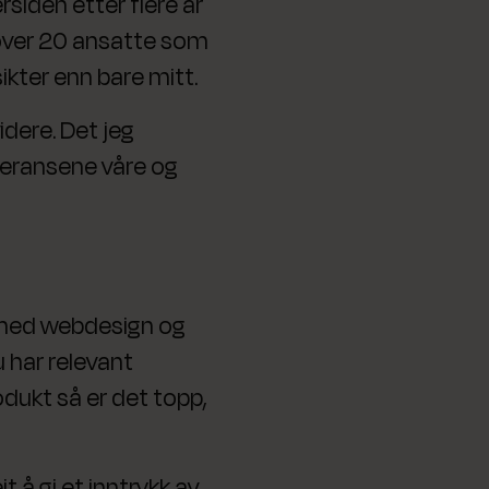
siden etter flere år
 over 20 ansatte som
ikter enn bare mitt.
idere. Det jeg
everansene våre og
g med webdesign og
u har relevant
odukt så er det topp,
 å gi et inntrykk av