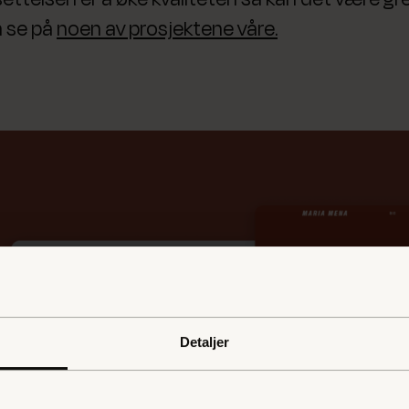
å se på
noen av prosjektene våre.
Detaljer