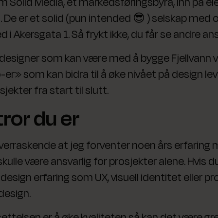
m Solid Media, et markedsføringsbyrå, inn på eier
 De er et solid (pun intended 😎 ) selskap med
i Akersgata 1. Så frykt ikke, du får se andre ans
n designer som kan være med å bygge Fjellvann v
-er» som kan bidra til å øke nivået på design l
jekter fra start til slutt.
ror du er
overraskende at jeg forventer noen års erfarin
skulle være ansvarlig for prosjekter alene. Hvis d
sign erfaring som UX, visuell identitet eller pr
design.
ttelsen er å øke kvaliteten så kan det være greit