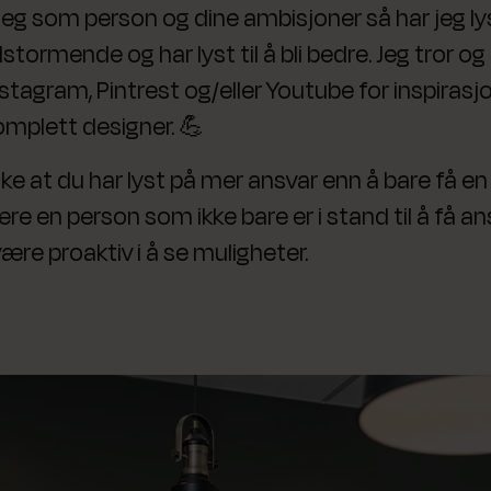
eg som person og dine ambisjoner så har jeg lys
ormende og har lyst til å bli bedre. Jeg tror o
stagram, Pintrest og/eller Youtube for inspirasjo
komplett designer. 💪
enke at du har lyst på mer ansvar enn å bare få en
ære en person som ikke bare er i stand til å få an
ære proaktiv i å se muligheter.