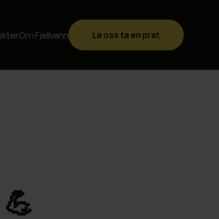
La oss ta en prat
ekter
Om Fjellvann
 💪