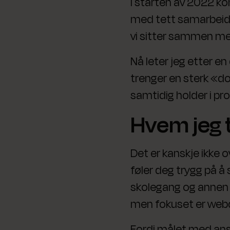
I starten av 2022 ko
med tett samarbeid.
vi sitter sammen med 
Nå leter jeg etter e
trenger en sterk «do
samtidig holder i pros
Hvem jeg t
Det er kanskje ikke 
føler deg trygg på å 
skolegang og annen de
men fokuset er web
Fordi målet med anse