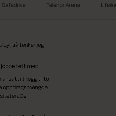
edrive
Telenor Arena
Lifeline Ca
lbyr, så tenker jeg
il jobbe tett med.
nsatt i tillegg til to
ende oppdragsmengde
asiteten. Der