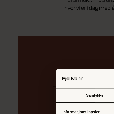
hvor vi er i dag med 
Samtykke
Informasjonskapsler