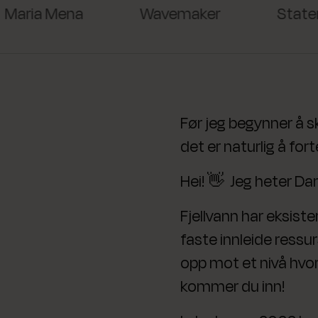
ia Mena
Wavemaker
Statens V
Før jeg begynner å sk
det er naturlig å fort
Hei! 👋 Jeg heter Dan
Fjellvann har eksister
faste innleide ress
opp mot et nivå hvor v
kommer du inn!