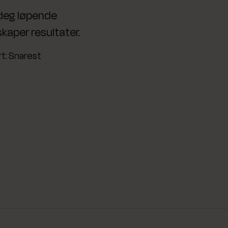
 deg løpende
skaper resultater.
t: Snarest