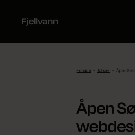
Hopp
til
innhold
Forside
-
Jobber
-
Åpen Søk
Åpen S
webdesi