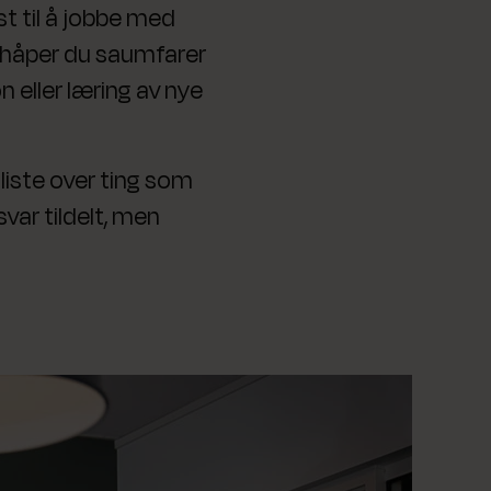
t til å jobbe med
g håper du saumfarer
n eller læring av nye
 liste over ting som
svar tildelt, men