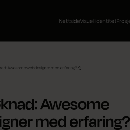
Nettside
Visuell identitet
Prosj
nad: Awesome webdesigner med erfaring? 💪
øknad: Awesome
gner med erfaring?