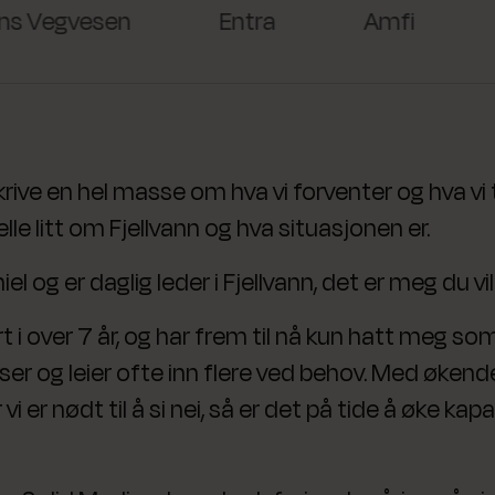
egvesen
Entra
Amfi
Saf
rive en hel masse om hva vi forventer og hva vi ti
elle litt om Fjellvann og hva situasjonen er.
iel og er daglig leder i Fjellvann, det er meg du v
t i over 7 år, og har frem til nå kun hatt meg som a
urser og leier ofte inn flere ved behov. Med øk
i er nødt til å si nei, så er det på tide å øke kap