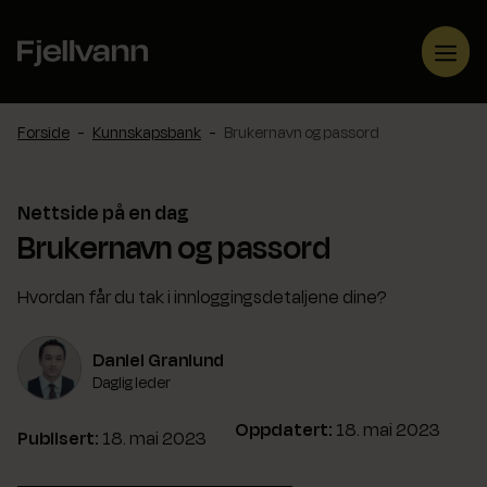
Hopp
til
Me
innhold
Forside
-
Kunnskapsbank
-
Brukernavn og passord
Nettside på en dag
Brukernavn og passord
Hvordan får du tak i innloggingsdetaljene dine?
Daniel Granlund
Daglig leder
Oppdatert:
18. mai 2023
Publisert:
18. mai 2023