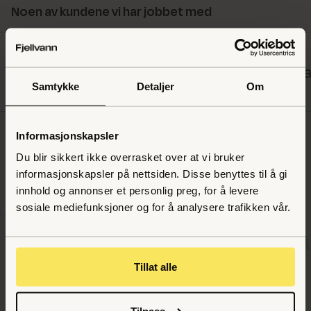
Noen av kundene vi har jobbet med
Maria Mena
Wavemaker
Sta
Samtykke
Detaljer
Om
Informasjonskapsler
La oss ta en uforpliktende prat
Du blir sikkert ikke overrasket over at vi bruker
informasjonskapsler på nettsiden. Disse benyttes til å gi
innhold og annonser et personlig preg, for å levere
sosiale mediefunksjoner og for å analysere trafikken vår.
Tillat alle
Finn ut om vi er en god
Tilpass