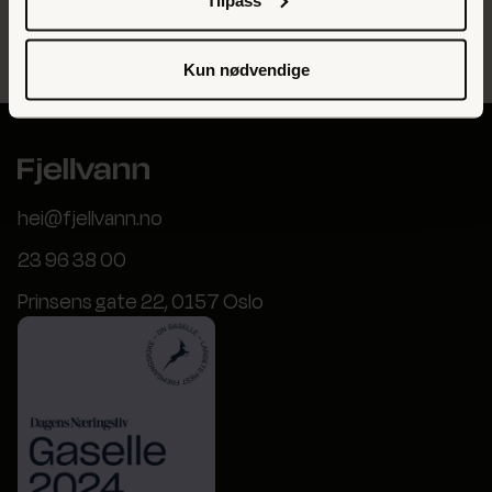
match for ditt prosjekt
Kun nødvendige
hei@fjellvann.no
23 96 38 00
Prinsens gate 22, 0157 Oslo