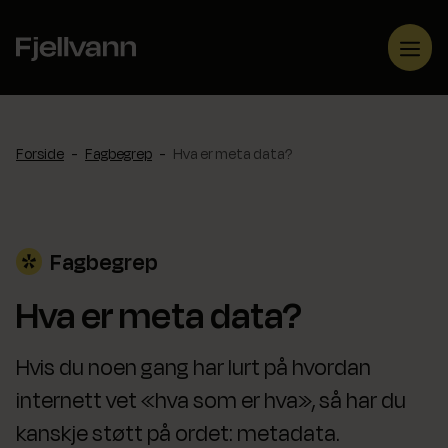
Hopp
til
Me
innhold
Forside
-
Fagbegrep
-
Hva er meta data?
Fagbegrep
Hva er meta data?
Hvis du noen gang har lurt på hvordan
internett vet «hva som er hva», så har du
kanskje støtt på ordet: metadata.