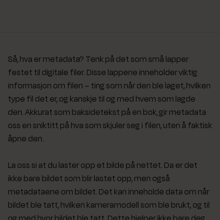
Så, hva er metadata? Tenk på det som små lapper
festet til digitale filer. Disse lappene inneholder viktig
informasjon om filen – ting som når den ble laget, hvilken
type fil det er, og kanskje til og med hvem som lagde
den. Akkurat som baksidetekst på en bok, gir metadata
oss en sniktitt på hva som skjuler seg i filen, uten å faktisk
åpne den.
La oss si at du laster opp et bilde på nettet. Da er det
ikke bare bildet som blir lastet opp, men også
metadataene om bildet. Det kan inneholde data om når
bildet ble tatt, hvilken kameramodell som ble brukt, og til
og med hvor bildet ble tatt. Dette hjelper ikke bare deg