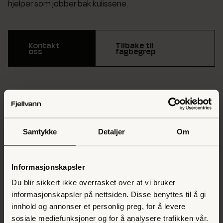
hjelper som jobber bak kulissene.
Kontakt
Tilbake til
oss
fagbegrep
Andre fagbegrep
Hva er merkevareidentitet?
Hva er brukersentrert design?
Samtykke
Detaljer
Om
Hva er et design?
Informasjonskapsler
Hva er en visuell profil?
Du blir sikkert ikke overrasket over at vi bruker
informasjonskapsler på nettsiden. Disse benyttes til å gi
Hva er en designprosess?
innhold og annonser et personlig preg, for å levere
sosiale mediefunksjoner og for å analysere trafikken vår.
Hva er digital design?