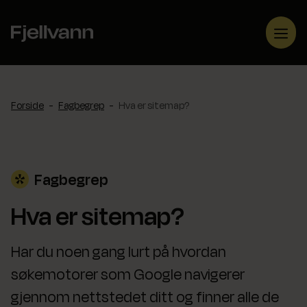
Hopp
til
Me
innhold
Forside
-
Fagbegrep
-
Hva er sitemap?
Fagbegrep
Hva er sitemap?
Har du noen gang lurt på hvordan
søkemotorer som Google navigerer
gjennom nettstedet ditt og finner alle de