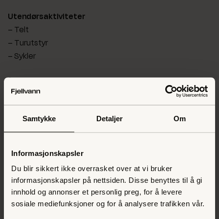
Utendørsaktiviteter
– Telt
– Turutstyr
– Sykler
Å designe en effektiv sitemap er like viktig som å ha en i
utgangspunktet.
Denne organiserte oversikten gjør det
enkelt for søkemotorer å finne og indeksere alle
Samtykke
Detaljer
Om
produktene og sidene dine, noe som igjen forbedrer
sjansene for høyere rangering i søkeresultatene.
Informasjonskapsler
Så, kort oppsumert: En sitemap er som et
Du blir sikkert ikke overrasket over at vi bruker
navigasjonskart for søkemotorer, og det er et viktig
informasjonskapsler på nettsiden. Disse benyttes til å gi
komponent for å sikre at nettstedet ditt blir funnet og
innhold og annonser et personlig preg, for å levere
vurdert av søkemotorer på best mulig måte.
sosiale mediefunksjoner og for å analysere trafikken vår.