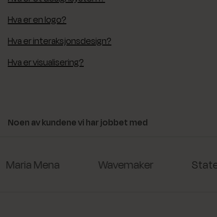
Hva er en logo?
Hva er interaksjonsdesign?
Hva er visualisering?
Noen av kundene vi har jobbet med
Maria Mena
Wavemaker
State