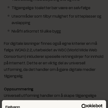
Tilgjengelige toaletter bør være en selvfølge
Uteområder som tilbyr mulighet for sitteplasser og
avslapping
Nivåfri atkomst til ulike bygg
For digitale løsninger finnes også egne kriterier en må
følge. WCAG 2.2, utarbeidet av W3C (World Wide Web
Consortium) inkluderer spesielle retningslinjer for innhold
på Internett. Dette er en viktig del av universell
utforming, da det handler om å gjøre digitale medier
tilgjengelig.
Oppsummering
Universell utforming handler om å skape tilgjengelige
løsninger på tvers av ulike områder, uavhengig av