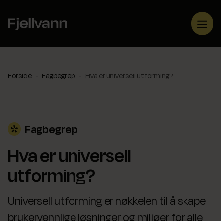
Hopp
til
Me
innhold
Forside
-
Fagbegrep
-
Hva er universell utforming?
Fagbegrep
Hva er universell
utforming?
Universell utforming er nøkkelen til å skape
brukervennlige løsninger og miljøer for alle