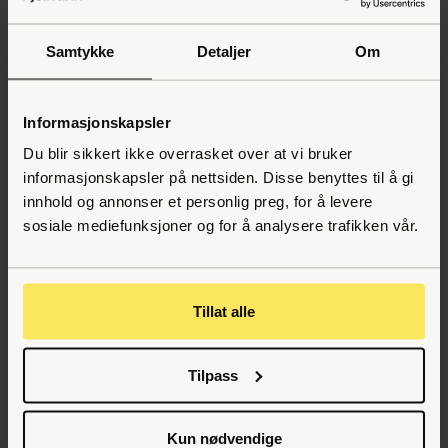
funksjonsnedsettelse. Formålet med dette er å skape
et likestilt, tilgjengelig og inkluderende samfunn.
Samtykke
Detaljer
Om
Kontakt
Tilbake til
Informasjonskapsler
oss
fagbegrep
Du blir sikkert ikke overrasket over at vi bruker
informasjonskapsler på nettsiden. Disse benyttes til å gi
innhold og annonser et personlig preg, for å levere
Andre fagbegrep
sosiale mediefunksjoner og for å analysere trafikken vår.
Hva er merkevareidentitet?
Hva er brukersentrert design?
Tillat alle
Hva er et design?
Hva er en visuell profil?
Tilpass
Hva er en designprosess?
Kun nødvendige