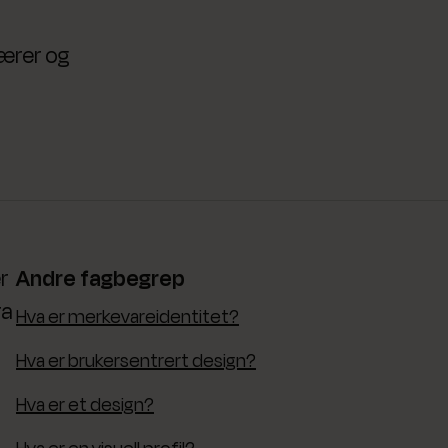
bærer og
r
Andre fagbegrep
ra
Hva er merkevareidentitet?
Hva er brukersentrert design?
Hva er et design?
Hva er en visuell profil?