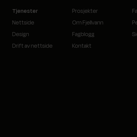
Tjenester
Prosjekter
F
Nettside
Om Fjellvann
P
Design
Fagblogg
S
Drift av nettside
Kontakt