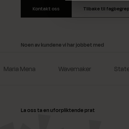
Kontakt oss
Tilbake til fagbegre
Noen av kundene vi har jobbet med
Maria Mena
Wavemaker
Staten
La oss ta en uforpliktende prat