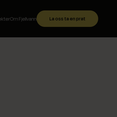
La oss ta en prat
ekter
Om Fjellvann