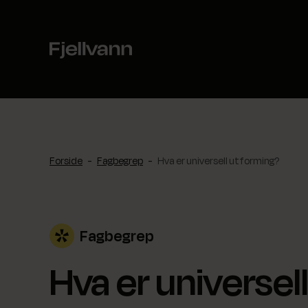
Hopp
til
innhold
Forside
-
Fagbegrep
-
Hva er universell utforming?
Fagbegrep
Hva er universel