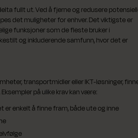
lta fullt ut. Ved å fjerne og redusere potensiel
pes det muligheter for enhver. Det viktigste er
elige funksjoner som de fleste bruker i
 likestilt og inkluderende samfunn, hvor det er
heter, transportmidler eller IKT-løsninger, finn
g. Eksempler på ulike krav kan være:
et er enkelt å finne fram, både ute og inne
nne
elvfølge