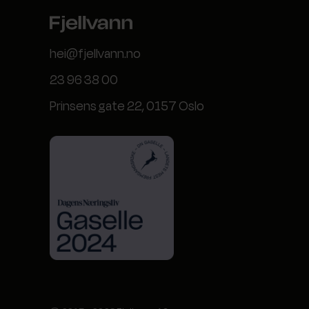
hei@fjellvann.no
23 96 38 00
Prinsens gate 22, 0157 Oslo