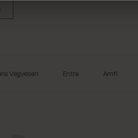
p
s Vegvesen
Entra
Amfi