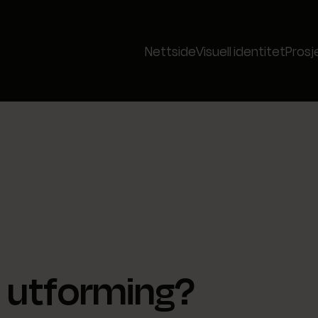
Nettside
Visuell identitet
Prosj
l utforming?