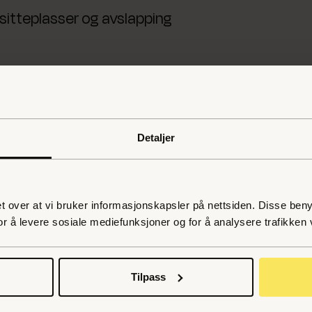
sitteplasser og avslapping
kriterier en må følge. WCAG 2.2, utarbeidet av
rer spesielle retningslinjer for innhold på
rsell utforming, da det handler om å gjøre digital
Detaljer
t over at vi bruker informasjonskapsler på nettsiden. Disse benytt
tilgjengelige løsninger på tvers av ulike områder
or å levere sosiale mediefunksjoner og for å analysere trafikken 
ålet med dette er å skape et likestilt,
Tilpass