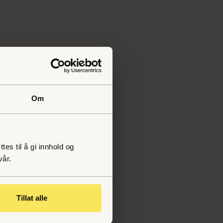
e
Om
es til å gi innhold og
,
vår.
Tillat alle