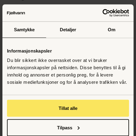
Hvilke typer SSL-sertifikater
finnes?
Samtykke
Detaljer
Om
Det finnes flere nivåer av validering – fra helt
grunnleggende til grundig sjekket og godkjent med
Informasjonskapsler
stempel og det hele. Hva du trenger, avhenger av hvor
Du blir sikkert ikke overrasket over at vi bruker
mye informasjon du samler inn og hvor viktig tillit er for
informasjonskapsler på nettsiden. Disse benyttes til å gi
siden din.
innhold og annonser et personlig preg, for å levere
sosiale mediefunksjoner og for å analysere trafikken vår.
DV (Domain Validation)
Det enkleste og raskeste alternativet. Her
kontrolleres det bare at du faktisk eier domenet. DV
Tillat alle
passer for små nettsteder, porteføljer og
informasjonsnettsider uten innlogging eller
betalingsløsninger.
Tilpass