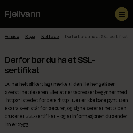
Hopp
til
Me
innhold
Forside
-
Blogg
-
Nettside
-
Derfor bør du ha et SSL-sertifikat
Derfor bør du ha et SSL-
sertifikat
Du har helt sikkert lagt merke til den lille hengelåsen
øverst i nettleseren. Eller at nettadresser begynner med
“https” i stedet for bare “http”. Det er ikke bare pynt. Den
ekstra s-en står for “secure”, og signaliserer at nettsiden
bruker et SSL-sertifikat – og at informasjonen du sender
inn er trygg.