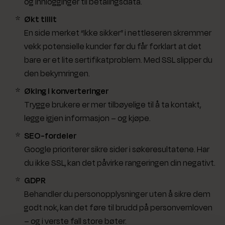
og innlogginger til betalingsdata.
Økt tillit
En side merket “Ikke sikker” i nettleseren skremmer
vekk potensielle kunder før du får forklart at det
bare er et lite sertifikatproblem. Med SSL slipper du
den bekymringen.
Øking i konverteringer
Trygge brukere er mer tilbøyelige til å ta kontakt,
legge igjen informasjon – og kjøpe.
SEO-fordeler
Google prioriterer sikre sider i søkeresultatene. Har
du ikke SSL, kan det påvirke rangeringen din negativt.
GDPR
Behandler du personopplysninger uten å sikre dem
godt nok, kan det føre til brudd på personvernloven
– og i verste fall store bøter.