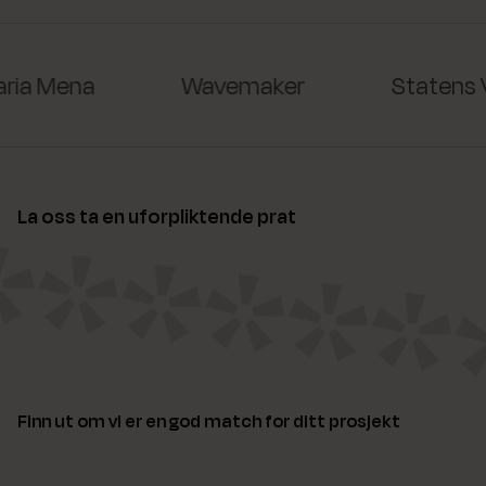
ia Mena
Wavemaker
Statens V
La oss ta en uforpliktende prat
Finn ut om vi er en god match for ditt prosjekt