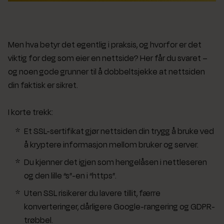
Men hva betyr det egentlig i praksis, og hvorfor er det
viktig for deg som eier en nettside? Her får du svaret –
og noen gode grunner til å dobbeltsjekke at nettsiden
din faktisk er sikret.
I korte trekk:
Et SSL-sertifikat gjør nettsiden din trygg å bruke ved
å kryptere informasjon mellom bruker og server.
Du kjenner det igjen som hengelåsen i nettleseren
og den lille “s”-en i “https”.
Uten SSL risikerer du lavere tillit, færre
konverteringer, dårligere Google-rangering og GDPR-
trøbbel.